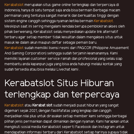
Kerabatslot
merupakan situs game online terlengkap dan terpercaya di
indonesia, hanya di satu tempat saja anda bisa bermain Berbagai macam
permainan yang tentunya sangat menarik dan berkualitas tinggi dengan
sistem engine canggih sehingga nyaman ketika bermain
Kerabatslot.
Meskipun saat ini sering mengalami kendala berupa pemblokiran akses oleh
pihak berwenang, Kerabatslot selalu menyediakan update link alternatif
terbaru agar setiap member tidak kesulitan dalam mengakses situs untuk
masuk ke dalam akun maupun daftar sebagai pemain baru.
Kerabatslot
sudah memiliki lisensi resmi dari PAGCOR (Philippine Amusement
And Gaming Corporation) sehingga sudah terjamin keamanannya. Kami
memiliki layanan customer service ramah dan profesional yang selalu siap
membantu anda kapanpun juga yang bisa anda hubungi melalui kontak yang
sudah tersedia atau bisa melalui Livechat kami .
Kerabatslot Situs Hiburan
terlengkap dan terpercaya
Kerabatslot
atau
Kerabat slot
sudah menjadi pusat hiburan yang sangat
digemari sejak 2021, dengan fasilifafatas yang lengkap dan canggih
menjadikan nilai plus untuk dirasakan setiap member kami sehingga berbagai
pilihan jenis permainkan dapat dimainkan dengan nyaman. Kami harapkan untuk
mengikuti sosial media Kerabatslot seperti Facebook dan Instagram untuk
mendapatkan informasi terbaru dari Kerabatslot setiap harinya supaya tidak