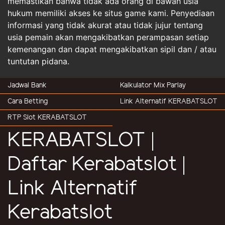
memastikan bahwa tidak ada orang di bawah usia
hukum memiliki akses ke situs game kami. Penyediaan
informasi yang tidak akurat atau tidak jujur tentang
usia pemain akan mengakibatkan perampasan setiap
kemenangan dan dapat mengakibatkan sipil dan / atau
tuntutan pidana.
Jadwal Bank
Kalkulator Mix Parlay
Cara Betting
Link Alternatif KERABATSLOT
RTP Slot KERABATSLOT
KERABATSLOT |
Daftar Kerabatslot |
Link Alternatif
Kerabatslot