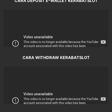
CARA DEPOSIT E-WALLET KERABATSLOT
CARA WITHDRAW KERABATSLOT