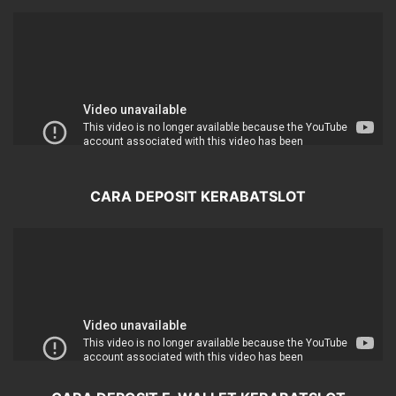
CARA DEPOSIT KERABATSLOT