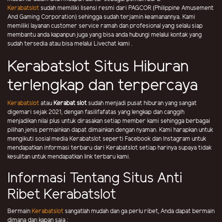
Kerabatslot
sudah memiliki lisensi resmi dari PAGCOR (Philippine Amusement
And Gaming Corporation) sehingga sudah terjamin keamanannya. Kami
memiliki layanan customer service ramah dan profesional yang selalu siap
membantu anda kapanpun juga yang bisa anda hubungi melalui kontak yang
sudah tersedia atau bisa melalui Livechat kami .
Kerabatslot Situs Hiburan
terlengkap dan terpercaya
Kerabatslot
atau
Kerabat slot
sudah menjadi pusat hiburan yang sangat
digemari sejak 2021, dengan fasilifafatas yang lengkap dan canggih
menjadikan nilai plus untuk dirasakan setiap member kami sehingga berbagai
pilihan jenis permainkan dapat dimainkan dengan nyaman. Kami harapkan untuk
mengikuti sosial media Kerabatslot seperti Facebook dan Instagram untuk
mendapatkan informasi terbaru dari Kerabatslot setiap harinya supaya tidak
kesulitan untuk mendapatkan link terbaru kami.
Informasi Tentang Situs Anti
Ribet Kerabatslot
Bermain
Kerabatslot
sangatlah mudah dan ga perlu ribet, Anda dapat bermain
dimana dan kapan saja :